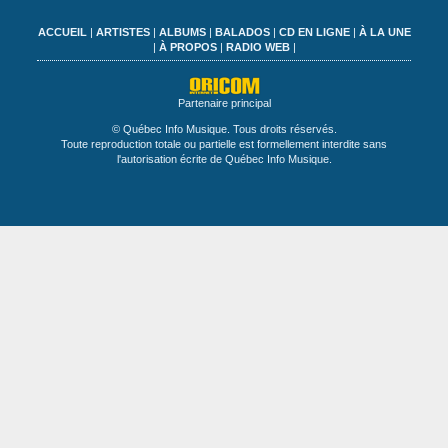
ACCUEIL
|
ARTISTES
|
ALBUMS
|
BALADOS
|
CD EN LIGNE
|
À LA UNE
|
À PROPOS
|
RADIO WEB
|
Partenaire principal
© Québec Info Musique. Tous droits réservés.
Toute reproduction totale ou partielle est formellement interdite sans
l'autorisation écrite de Québec Info Musique.