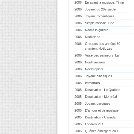
2006
En avant la musique, Tintin
2006
Joyaux du 20e siècle
2006
Joyaux romantiques
2006
Simple mélodie, Une
2006
Noël à la guitare
2006
Noël disco
2006
Groupes des années 60
chantent Noël, Les
2006
Valse des patineurs, La
2006
Noël hawaïen
2006
Noël tropical
2006
Joyaux classiques
2005
Immortalis
2005
Destination - Le Québec
2005
Destination - Montréal
2005
Joyaux baroques
2005
D'amour et de musique
2005
Destination - Canada
2005
Londres P.Q.
2005
Québec émergent 2005