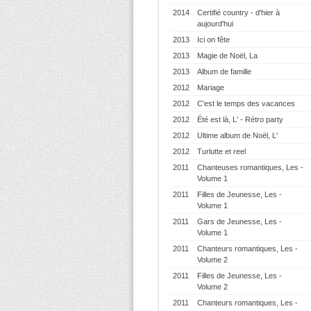
2014
Certifié country - d'hier à
aujourd'hui
2013
Ici on fête
2013
Magie de Noël, La
2013
Album de famille
2012
Mariage
2012
C'est le temps des vacances
2012
Été est là, L' - Rétro party
2012
Ultime album de Noël, L'
2012
Turlutte et reel
2011
Chanteuses romantiques, Les -
Volume 1
2011
Filles de Jeunesse, Les -
Volume 1
2011
Gars de Jeunesse, Les -
Volume 1
2011
Chanteurs romantiques, Les -
Volume 2
2011
Filles de Jeunesse, Les -
Volume 2
2011
Chanteurs romantiques, Les -