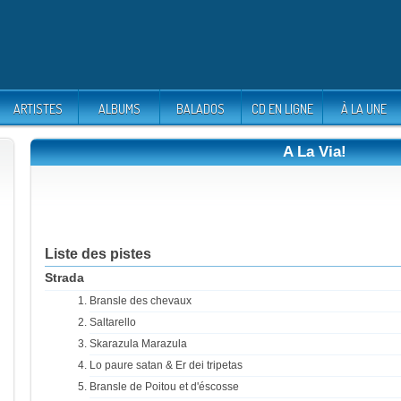
ARTISTES
ALBUMS
BALADOS
CD EN LIGNE
À LA UNE
A La Via!
Liste des pistes
Strada
Bransle des chevaux
Saltarello
Skarazula Marazula
Lo paure satan & Er dei tripetas
Bransle de Poitou et d'éscosse