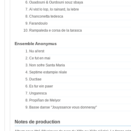
Ouadouni & Ourdouni souz sbaya
Aï vist lo lop, lo rainard, la lebre
Chanconetta tedesca
Farandoulo
Rampaleda e corsa de la tarasca
Ensemble Anonymus
Nu al'erst
Ce fut en mai
Non sofre Santa Maria
Septime estampie réale
Ductiae
Es fur ein pawr
Ungaresca
Propiñan de Melyor
Basse danse "Jouyssance vous donneray"
Notes de production