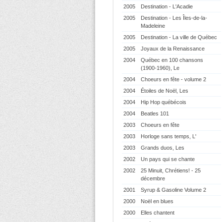
2005
Destination - L'Acadie
2005
Destination - Les Îles-de-la-
Madeleine
2005
Destination - La ville de Québec
2005
Joyaux de la Renaissance
2004
Québec en 100 chansons
(1900-1960), Le
2004
Choeurs en fête - volume 2
2004
Étoiles de Noël, Les
2004
Hip Hop québécois
2004
Beatles 101
2003
Choeurs en fête
2003
Horloge sans temps, L'
2003
Grands duos, Les
2002
Un pays qui se chante
2002
25 Minuit, Chrétiens! - 25
décembre
2001
Syrup & Gasoline Volume 2
2000
Noël en blues
2000
Elles chantent