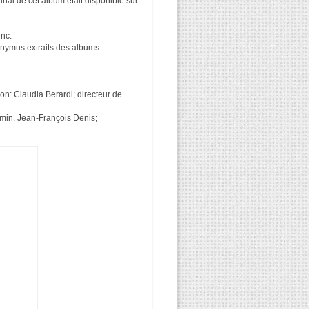
inal de cet album était disponible sur
nc.
onymus extraits des albums
n: Claudia Berardi; directeur de
emin, Jean-François Denis;