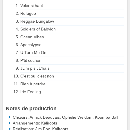
Voler si haut
Refugee
Reggae Bungalow
Soldiers of Babylon
Ocean Vibes
Apocalypso
U Turn Me On
P'tit cochon
JL'm pis JL'haïs
C'est oui c'est non
Rien à perdre
Irie Feeling
Notes de production
Chœurs: Annick Beauvais, Ophélie Weldom, Koumba Ball
Arrangements: Kaliroots
Réalisation: Jim Fox, Kaliroots