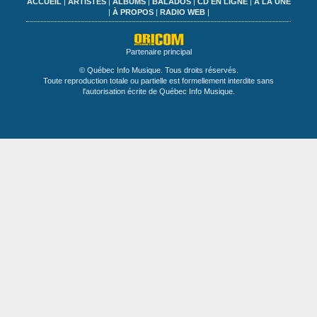
ACCUEIL
|
ARTISTES
|
ALBUMS
|
BALADOS
|
CD EN LIGNE
|
À LA UNE
|
À PROPOS
|
RADIO WEB
|
Partenaire principal
© Québec Info Musique. Tous droits réservés.
Toute reproduction totale ou partielle est formellement interdite sans
l'autorisation écrite de Québec Info Musique.