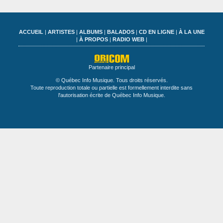
ACCUEIL
|
ARTISTES
|
ALBUMS
|
BALADOS
|
CD EN LIGNE
|
À LA UNE
|
À PROPOS
|
RADIO WEB
|
Partenaire principal
© Québec Info Musique. Tous droits réservés.
Toute reproduction totale ou partielle est formellement interdite sans
l'autorisation écrite de Québec Info Musique.