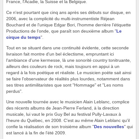
France, l'Acadie, la Suisse et la Belgique.
Ce n'est pourtant que cinq ans après ses débuts sur disque, en
2006, avec la complicité du multi-instrumentiste Réjean
Bouchard et de l'unique Edgar Bori, l'homme derrière l'étiquette
Productions de l'onde, que paraît son deuxième album "
Le
cirque du temps
".
Tout en se situant dans une continuité évidente, cette seconde
livraison fait montre d'un bel éclectisme, empruntant ici
l'ambiance d'une kermesse, là une sonorité country tonitruante,
ailleurs des couleurs de rock, mais toujours en appui à un
regard à la fois poétique et réaliste. Le musicien poète sait ainsi
se faire l'observateur de réalités plus lourdes, notamment dans
ses titres antimilitaristes que sont "Hommage" et "Les noms
perdus".
Une nouvelle tournée avec le musicien Alain Leblanc, complice
des récents albums de Jean-Pierre Ferland, à la direction
musicale, lui vaut le prix Guy Bel au festival Pully-Lavaux à
l'heure du Québec, en 2008. C'est au même Alain Leblanc qu'il
confie la réalisation de son troisième album "
Des nouvelles
" qui
est lancé à la fin de l'été 2009.