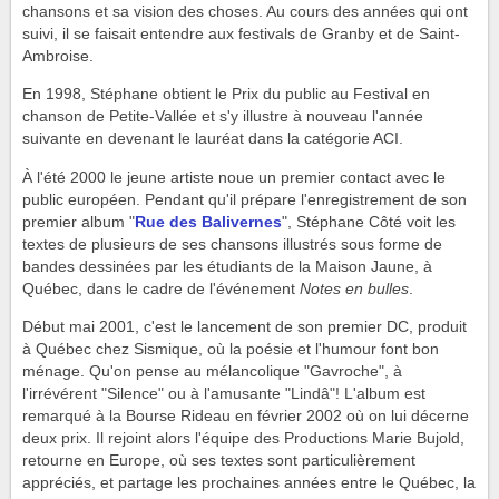
chansons et sa vision des choses. Au cours des années qui ont
suivi, il se faisait entendre aux festivals de Granby et de Saint-
Ambroise.
En 1998, Stéphane obtient le Prix du public au Festival en
chanson de Petite-Vallée et s'y illustre à nouveau l'année
suivante en devenant le lauréat dans la catégorie ACI.
À l'été 2000 le jeune artiste noue un premier contact avec le
public européen. Pendant qu'il prépare l'enregistrement de son
premier album "
Rue des Balivernes
", Stéphane Côté voit les
textes de plusieurs de ses chansons illustrés sous forme de
bandes dessinées par les étudiants de la Maison Jaune, à
Québec, dans le cadre de l'événement
Notes en bulles
.
Début mai 2001, c'est le lancement de son premier DC, produit
à Québec chez Sismique, où la poésie et l'humour font bon
ménage. Qu'on pense au mélancolique "Gavroche", à
l'irrévérent "Silence" ou à l'amusante "Lindâ"! L'album est
remarqué à la Bourse Rideau en février 2002 où on lui décerne
deux prix. Il rejoint alors l'équipe des Productions Marie Bujold,
retourne en Europe, où ses textes sont particulièrement
appréciés, et partage les prochaines années entre le Québec, la