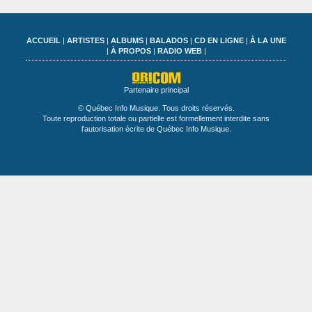
ACCUEIL
|
ARTISTES
|
ALBUMS
|
BALADOS
|
CD EN LIGNE
|
À LA UNE
|
À PROPOS
|
RADIO WEB
|
Partenaire principal
© Québec Info Musique. Tous droits réservés.
Toute reproduction totale ou partielle est formellement interdite sans
l'autorisation écrite de Québec Info Musique.