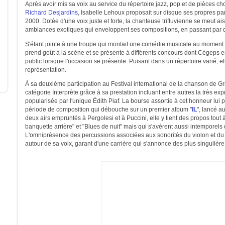
Après avoir mis sa voix au service du répertoire jazz, pop et de pièces ch
Richard Desjardins
, Isabelle Lehoux proposait sur disque ses propres p
2000. Dotée d'une voix juste et forte, la chanteuse trifluvienne se meut a
ambiances exotiques qui enveloppent ses compositions, en passant par d
S'étant jointe à une troupe qui montait une comédie musicale au moment o
prend goût à la scène et se présente à différents concours dont Cégeps e
public lorsque l'occasion se présente. Puisant dans un répertoire varié, ell
représentation.
À sa deuxième participation au Festival international de la chanson de Gra
catégorie Interprète grâce à sa prestation incluant entre autres la très e
popularisée par l'unique Édith Piaf. La bourse assortie à cet honneur lui
période de composition qui débouche sur un premier album "
IL
", lancé a
deux airs empruntés à Pergolesi et à Puccini, elle y tient des propos tout
banquette arrière" et "Blues de nuit" mais qui s'avèrent aussi intemporels 
L'omniprésence des percussions associées aux sonorités du violon et du v
autour de sa voix, garant d'une carrière qui s'annonce des plus singulière