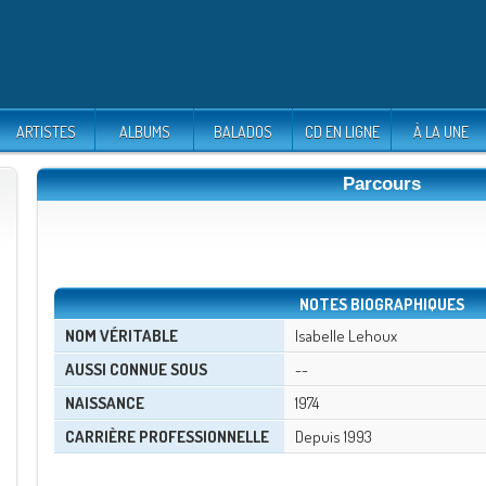
ARTISTES
ALBUMS
BALADOS
CD EN LIGNE
À LA UNE
Parcours
NOTES BIOGRAPHIQUES
NOM VÉRITABLE
Isabelle Lehoux
AUSSI CONNUE SOUS
--
NAISSANCE
1974
CARRIÈRE PROFESSIONNELLE
Depuis 1993