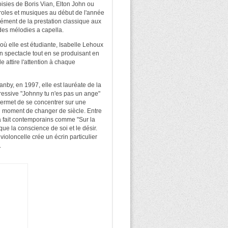
oisies de Boris Vian, Elton John ou
aroles et musiques au début de l'année
isément de la prestation classique aux
es mélodies a capella.
ù elle est étudiante, Isabelle Lehoux
n spectacle tout en se produisant en
e attire l'attention à chaque
nby, en 1997, elle est lauréate de la
xpressive "Johnny tu n'es pas un ange"
 permet de se concentrer sur une
u moment de changer de siècle. Entre
 à fait contemporains comme "Sur la
que la conscience de soi et le désir.
ioloncelle crée un écrin particulier
.