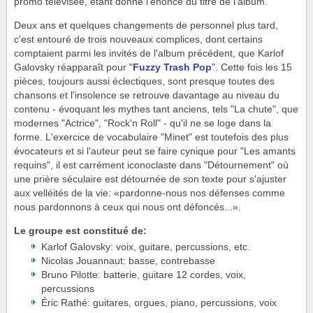
promo télévisée, étant donné l'énoncé du titre de l'album.
Deux ans et quelques changements de personnel plus tard,
c'est entouré de trois nouveaux complices, dont certains
comptaient parmi les invités de l'album précédent, que Karlof
Galovsky réapparaît pour "
Fuzzy Trash Pop
". Cette fois les 15
pièces, toujours aussi éclectiques, sont presque toutes des
chansons et l'insolence se retrouve davantage au niveau du
contenu - évoquant les mythes tant anciens, tels "La chute", que
modernes "Actrice", "Rock'n Roll" - qu'il ne se loge dans la
forme. L'exercice de vocabulaire "Minet" est toutefois des plus
évocateurs et si l'auteur peut se faire cynique pour "Les amants
requins", il est carrément iconoclaste dans "Détournement" où
une prière séculaire est détournée de son texte pour s'ajuster
aux velléités de la vie: «pardonne-nous nos défenses comme
nous pardonnons à ceux qui nous ont défoncés...».
Le groupe est constitué de:
Karlof Galovsky: voix, guitare, percussions, etc.
Nicolas Jouannaut: basse, contrebasse
Bruno Pilotte: batterie, guitare 12 cordes, voix,
percussions
Éric Rathé: guitares, orgues, piano, percussions, voix