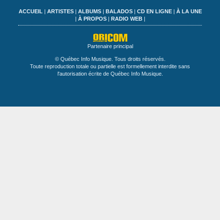
ACCUEIL
|
ARTISTES
|
ALBUMS
|
BALADOS
|
CD EN LIGNE
|
À LA UNE
|
À PROPOS
|
RADIO WEB
|
Partenaire principal
© Québec Info Musique. Tous droits réservés.
Toute reproduction totale ou partielle est formellement interdite sans
l'autorisation écrite de Québec Info Musique.