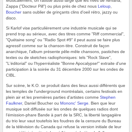
Musicalement, on ratisse aussi large que les rives de Nirvana,
Zappa ("Docteur Pill") ou plus près de chez nous
Leloup
,
Boucher
sans oublier de grinçants clins d'oeil rétro, jazzy ou
disco.
Si Karlof vise particulièrement une industrie musicale qui se
prend trop au sérieux, avec des titres comme "Riff commercial",
"Quétaine song" ou "Radio Spot #9" il peut aussi se faire plus
agressif comme sur la chanson-titre. Construit de façon
anarchique, l'album présente pêle-mêle chansons, pastiches de
textes ou de sketches radiophoniques: tels "Rock Slave",
"L'éditorial" ou l'hyperréaliste "Bonne Apocalypse!" extraite d'une
participation à la soirée du 31 décembre 2000 sur les ondes de
CIBL.
Sur scène, le K.O. se produit dans des lieux aussi différents que
les temples de l'underground montréalais, certains festivals en
plein air et les premières parties d'artistes comme
Stephen
Faulkner
, Daniel Boucher ou
Mononc' Serge
. Bien que leur
musique soit diffusée sur les ondes de quelques radios dont
l'émission-phare Bande à part de la SRC, la liberté langagière
du trio leur vaut toutefois les foudres de la censure du Bureau
de la télévision du Canada qui refuse la version initiale de leur