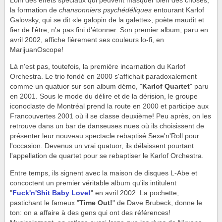
Loin des effets spéciaux qui peuvent masquer bien des choses,
la formation de
chansonniers psychédéliques
entourant Karlof
Galovsky, qui se dit «le galopin de la galette», poète maudit et
fier de l'être, n'a pas fini d'étonner. Son premier album, paru en
avril 2002, affiche fièrement ses couleurs lo-fi, en
MarijuanOscope!
Là n'est pas, toutefois, la première incarnation du Karlof
Orchestra. Le trio fondé en 2000 s'affichait paradoxalement
comme un quatuor sur son album démo, "
Karlof Quartet
" paru
en 2001. Sous le mode du délire et de la dérision, le groupe
iconoclaste de Montréal prend la route en 2000 et participe aux
Francouvertes 2001 où il se classe deuxième! Peu après, on les
retrouve dans un bar de danseuses nues où ils choisissent de
présenter leur nouveau spectacle rebaptisé Sexe'n'Roll pour
l'occasion. Devenus un vrai quatuor, ils délaissent pourtant
l'appellation de quartet pour se rebaptiser le Karlof Orchestra.
Entre temps, ils signent avec la maison de disques L-Abe et
concoctent un premier véritable album qu'ils intitulent
"
Fuck'n'Shit Baby Love!
" en avril 2002. La pochette,
pastichant le fameux "
Time Out!
" de Dave Brubeck, donne le
ton: on a affaire à des gens qui ont des références!