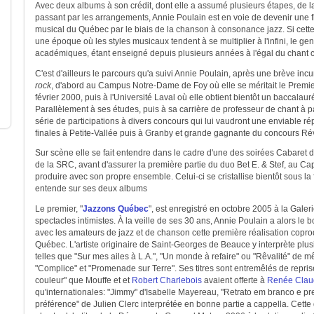
Avec deux albums à son crédit, dont elle a assumé plusieurs étapes, de la
passant par les arrangements, Annie Poulain est en voie de devenir une 
musical du Québec par le biais de la chanson à consonance jazz. Si cette 
une époque où les styles musicaux tendent à se multiplier à l'infini, le gen
académiques, étant enseigné depuis plusieurs années à l'égal du chant cl
C'est d'ailleurs le parcours qu'a suivi Annie Poulain, après une brève incu
rock
, d'abord au Campus Notre-Dame de Foy où elle se méritait le Premie
février 2000, puis à l'Université Laval où elle obtient bientôt un baccalauré
Parallèlement à ses études, puis à sa carrière de professeur de chant à 
série de participations à divers concours qui lui vaudront une enviable ré
finales à Petite-Vallée puis à Granby et grande gagnante du concours Révè
Sur scène elle se fait entendre dans le cadre d'une des soirées Cabaret 
de la SRC, avant d'assurer la première partie du duo Bet E. & Stef, au C
produire avec son propre ensemble. Celui-ci se cristallise bientôt sous la
entende sur ses deux albums
Le premier, "
Jazzons Québec
", est enregistré en octobre 2005 à la Galeri
spectacles intimistes. À la veille de ses 30 ans, Annie Poulain a alors le
avec les amateurs de jazz et de chanson cette première réalisation copr
Québec. L'artiste originaire de Saint-Georges de Beauce y interprète plu
telles que "Sur mes ailes à L.A.", "Un monde à refaire" ou "Rêvalité" de 
"Complice" et "Promenade sur Terre". Ses titres sont entremêlés de repri
couleur" que Mouffe et et
Robert Charlebois
avaient offerte à
Renée Clau
qu'internationales: "Jimmy" d'Isabelle Mayereau, "Retrato em branco e pr
préférence" de Julien Clerc interprétée en bonne partie a cappella. Cette