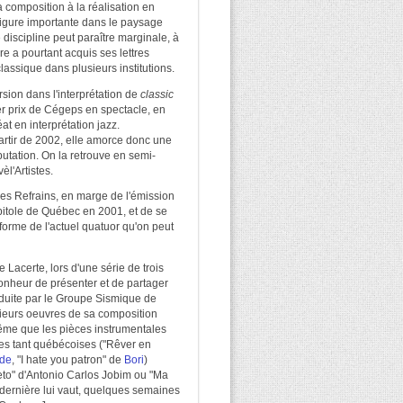
 composition à la réalisation en
figure importante dans le paysage
discipline peut paraître marginale, à
re a pourtant acquis ses lettres
assique dans plusieurs institutions.
rsion dans l'interprétation de
classic
r prix de Cégeps en spectacle, en
at en interprétation jazz.
partir de 2002, elle amorce donc une
putation. On la retrouve en semi-
l'Artistes.
des Refrains, en marge de l'émission
apitole de Québec en 2001, et de se
 forme de l'actuel quatuor qu'on peut
e Lacerte, lors d'une série de trois
 bonheur de présenter et de partager
oduite par le Groupe Sismique de
sieurs oeuvres de sa composition
même que les pièces instrumentales
ses tant québécoises ("Rêver en
de
, "I hate you patron" de
Bori
)
eto" d'Antonio Carlos Jobim ou "Ma
 dernière lui vaut, quelques semaines