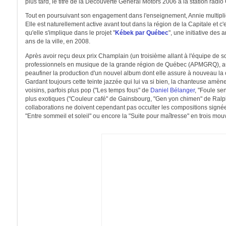
plus tard, le titre de la Découverte General Motors 2006 à la station radio
Tout en poursuivant son engagement dans l'enseignement, Annie multiplie
Elle est naturellement active avant tout dans la région de la Capitale et 
qu'elle s'implique dans le projet "
Kébek par Québec
", une initiative des
ans de la ville, en 2008.
Après avoir reçu deux prix Champlain (un troisième allant à l'équipe de 
professionnels en musique de la grande région de Québec (APMGRQ), au p
peaufiner la production d'un nouvel album dont elle assure à nouveau la c
Gardant toujours cette teinte jazzée qui lui va si bien, la chanteuse amèn
voisins, parfois plus pop ("Les temps fous" de
Daniel Bélanger
, "Foule se
plus exotiques ("Couleur café" de Gainsbourg, "Gen yon chimen" de Ralph 
collaborations ne doivent cependant pas occulter les compositions signées
"Entre sommeil et soleil" ou encore la "Suite pour maîtresse" en trois mo