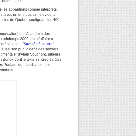
 Couleur Jazz.
 les apparitions comme interprète.
c'est avec un enthousiasme évident
 artistes de Québec soulignant les 400
sonorisation) de l'Académie des
rintemps 2009, elle s'affaire à
oréalisation: "
Saoulée à l'autre
".
e aussi son public dans des sentiers
ntimentale" d'Alain Souchon), ailleurs
Boncy, dont le texte est créole). Ces
 Poulain, dont la chanson titre,
uvements.