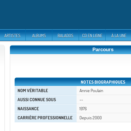
ARTISTES
ALBUMS
BALADOS
CD EN LIGNE
À LA UNE
Parcours
NOTES BIOGRAPHIQUES
NOM VÉRITABLE
Annie Poulain
AUSSI CONNUE SOUS
--
NAISSANCE
1976
CARRIÈRE PROFESSIONNELLE
Depuis 2000