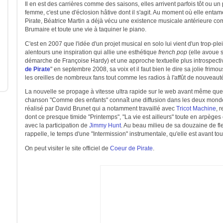
Il en est des carrières comme des saisons, elles arrivent parfois tôt ou un
femme, c'est une d'éclosion hâtive dont il s'agit. Au moment où elle enta
Pirate, Béatrice Martin a déjà vécu une existence musicale antérieure
Brumaire et toute une vie à taquiner le piano.
C'est en 2007 que l'idée d'un projet musical en solo lui vient d'un trop-ple
alentours une inspiration qui allie une esthétique
french pop
(elle avoue s
démarche de Françoise Hardy) et une approche textuelle plus introspectiv
de Pirate
" en septembre 2008, sa voix et il faut bien le dire sa jolie frimou
les oreilles de nombreux fans tout comme les radios à l'affût de nouveaut
La nouvelle se propage à vitesse ultra rapide sur le web avant même que
chanson "Comme des enfants" connaît une diffusion dans les deux mondes 
réalisé par David Brunet qui a notamment travaillé avec
Tricot Machine
, 
dont ce presque timide "Printemps", "La vie est ailleurs" toute en arpèges 
avec la participation de
Jimmy Hunt
. Au beau milieu de sa douzaine de f
rappelle, le temps d'une "Intermission" instrumentale, qu'elle est avant tou
On peut visiter le site officiel de
Coeur de Pirate
.