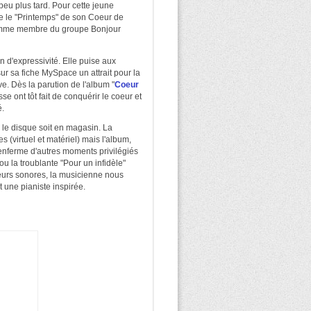
 peu plus tard. Pour cette jeune
me le "Printemps" de son Coeur de
 comme membre du groupe Bonjour
in d'expressivité. Elle puise aux
ur sa fiche MySpace un attrait pour la
e. Dès la parution de l'album "
Coeur
sse ont tôt fait de conquérir le coeur et
é.
 le disque soit en magasin. La
(virtuel et matériel) mais l'album,
renferme d'autres moments privilégiés
ou la troublante "Pour un infidèle"
leurs sonores, la musicienne nous
t une pianiste inspirée.