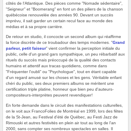
côtés de l'Atlantique. Des pièces comme "Nomade sédentaire",
"Seigneur" et "Boomerang" en font un des piliers de la chanson
québécoise renouvelée des années 90. Devant un succès
imprévu, il sait garder un certain recul face au monde des
médias et à sa propre carrière.
De retour en studio, il concocte un second album qui réaffirme
la force discrète de ce troubadour des temps modernes. "
Grand
parleur, petit faiseur
" vient confirmer la perception initiale du
public, celle d'un grand gars sympathique, un peu rébarbatif aux
rituels du succès mais préoccupé de la qualité des contacts
humains et attentif aux tracas quotidiens, comme dans
"Fréquenter l'oubli" ou "Psychologue", tout en étant capable
d'un regard amusé sur les choses et les gens. Véritable enfant
chéri du public, ses deux premiers albums se méritent une
certification triple platine, honneur que bien peu d'auteurs-
compositeurs-interprètes peuvent revendiquer!
En forte demande dans le circuit des manifestations culturelles,
on le voit aux FrancoFolies de Montréal en 1999, lors des fêtes
de la St-Jean, au Festival d'été de Québec, au Festi Jazz de
Rimouski et autres festivités en plein air tout au long de l'an
2000, sans compter ses nombreux spectacles en salles. Il