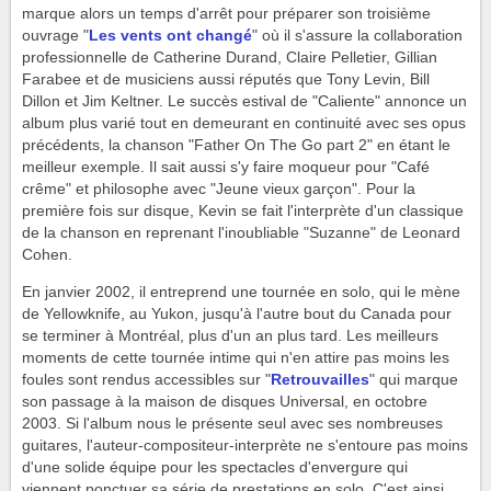
marque alors un temps d'arrêt pour préparer son troisième
ouvrage "
Les vents ont changé
" où il s'assure la collaboration
professionnelle de Catherine Durand, Claire Pelletier, Gillian
Farabee et de musiciens aussi réputés que Tony Levin, Bill
Dillon et Jim Keltner. Le succès estival de "Caliente" annonce un
album plus varié tout en demeurant en continuité avec ses opus
précédents, la chanson "Father On The Go part 2" en étant le
meilleur exemple. Il sait aussi s'y faire moqueur pour "Café
crême" et philosophe avec "Jeune vieux garçon". Pour la
première fois sur disque, Kevin se fait l'interprète d'un classique
de la chanson en reprenant l'inoubliable "Suzanne" de Leonard
Cohen.
En janvier 2002, il entreprend une tournée en solo, qui le mène
de Yellowknife, au Yukon, jusqu'à l'autre bout du Canada pour
se terminer à Montréal, plus d'un an plus tard. Les meilleurs
moments de cette tournée intime qui n'en attire pas moins les
foules sont rendus accessibles sur "
Retrouvailles
" qui marque
son passage à la maison de disques Universal, en octobre
2003. Si l'album nous le présente seul avec ses nombreuses
guitares, l'auteur-compositeur-interprète ne s'entoure pas moins
d'une solide équipe pour les spectacles d'envergure qui
viennent ponctuer sa série de prestations en solo. C'est ainsi