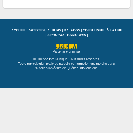
ACCUEIL
|
ARTISTES
|
ALBUMS
|
BALADOS
|
CD EN LIGNE
|
À LA UNE
|
À PROPOS
|
RADIO WEB
|
Partenaire principal
© Québec Info Musique. Tous droits réservés.
Toute reproduction totale ou partielle est formellement interdite sans
l'autorisation écrite de Québec Info Musique.