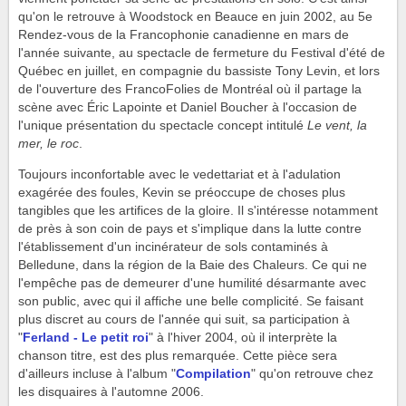
qu'on le retrouve à Woodstock en Beauce en juin 2002, au 5e
Rendez-vous de la Francophonie canadienne en mars de
l'année suivante, au spectacle de fermeture du Festival d'été de
Québec en juillet, en compagnie du bassiste Tony Levin, et lors
de l'ouverture des FrancoFolies de Montréal où il partage la
scène avec Éric Lapointe et Daniel Boucher à l'occasion de
l'unique présentation du spectacle concept intitulé
Le vent, la
mer, le roc
.
Toujours inconfortable avec le vedettariat et à l'adulation
exagérée des foules, Kevin se préoccupe de choses plus
tangibles que les artifices de la gloire. Il s'intéresse notamment
de près à son coin de pays et s'implique dans la lutte contre
l'établissement d'un incinérateur de sols contaminés à
Belledune, dans la région de la Baie des Chaleurs. Ce qui ne
l'empêche pas de demeurer d'une humilité désarmante avec
son public, avec qui il affiche une belle complicité. Se faisant
plus discret au cours de l'année qui suit, sa participation à
"
Ferland - Le petit roi
" à l'hiver 2004, où il interprète la
chanson titre, est des plus remarquée. Cette pièce sera
d'ailleurs incluse à l'album "
Compilation
" qu'on retrouve chez
les disquaires à l'automne 2006.