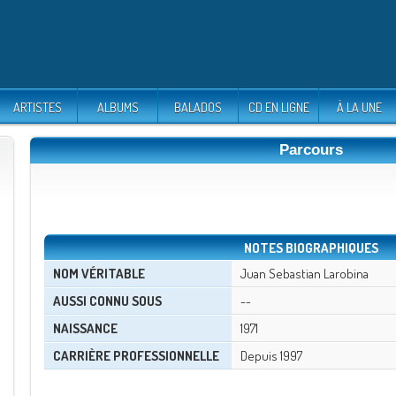
ARTISTES
ALBUMS
BALADOS
CD EN LIGNE
À LA UNE
Parcours
NOTES BIOGRAPHIQUES
NOM VÉRITABLE
Juan Sebastian Larobina
AUSSI CONNU SOUS
--
NAISSANCE
1971
CARRIÈRE PROFESSIONNELLE
Depuis 1997