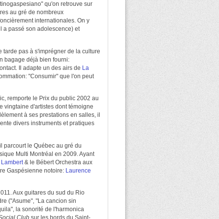
Latinogaspesiano" qu'on retrouve sur
ntres au gré de nombreux
oncièrement internationales. On y
il a passé son adolescence) et
e tarde pas à s'imprégner de la culture
on bagage déjà bien fourni:
ntact. Il adapte un des airs de
La
sommation: "Consumir" que l'on peut
lic, remporte le Prix du public 2002 au
e vingtaine d'artistes dont témoigne
llèlement à ses prestations en salles, il
sente divers instruments et pratiques
 il parcourt le Québec au gré du
ique Multi Montréal en 2009. Ayant
 Lambert
& le Bébert Orchestra aux
tre Gaspésienne notoire:
Laurence
2011. Aux guitares du sud du Rio
ndre ("Asume", "La cancion sin
uila", la sonorité de l'harmonica
Social Club
sur les bords du Saint-