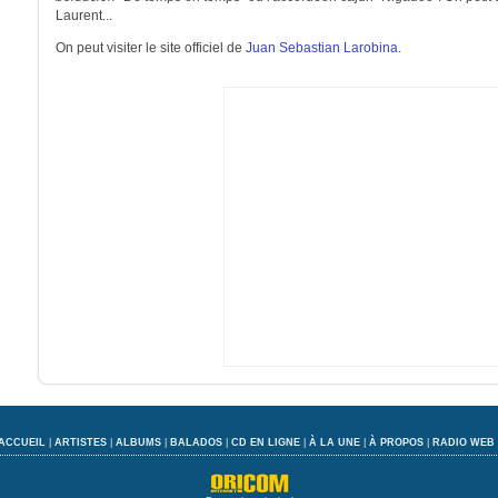
Laurent...
On peut visiter le site officiel de
Juan Sebastian Larobina
.
ACCUEIL
|
ARTISTES
|
ALBUMS
|
BALADOS
|
CD EN LIGNE
|
À LA UNE
|
À PROPOS
|
RADIO WEB