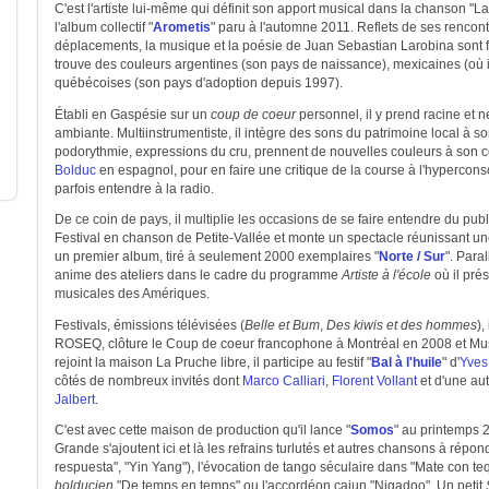
C'est l'artiste lui-même qui définit son apport musical dans la chanson "
l'album collectif "
Arometis
" paru à l'automne 2011. Reflets de ses renco
déplacements, la musique et la poésie de Juan Sebastian Larobina sont f
trouve des couleurs argentines (son pays de naissance), mexicaines (où 
québécoises (son pays d'adoption depuis 1997).
Établi en Gaspésie sur un
coup de coeur
personnel, il y prend racine et n
ambiante. Multiinstrumentiste, il intègre des sons du patrimoine local à s
podorythmie, expressions du cru, prennent de nouvelles couleurs à son co
Bolduc
en espagnol, pour en faire une critique de la course à l'hypercon
parfois entendre à la radio.
De ce coin de pays, il multiplie les occasions de se faire entendre du pub
Festival en chanson de Petite-Vallée et monte un spectacle réunissant un
un premier album, tiré à seulement 2000 exemplaires "
Norte / Sur
". Para
anime des ateliers dans le cadre du programme
Artiste à l'école
où il pré
musicales des Amériques.
Festivals, émissions télévisées (
Belle et Bum
,
Des kiwis et des hommes
),
ROSEQ, clôture le Coup de coeur francophone à Montréal en 2008 et Mus
rejoint la maison La Pruche libre, il participe au festif "
Bal à l'huile
" d'
Yves
côtés de nombreux invités dont
Marco Calliari
,
Florent Vollant
et d'une au
Jalbert
.
C'est avec cette maison de production qu'il lance "
Somos
" au printemps 
Grande s'ajoutent ici et là les refrains turlutés et autres chansons à répo
respuesta", "Yin Yang"), l'évocation de tango séculaire dans "Mate con teq
bolducien
"De temps en temps" ou l'accordéon cajun "Nigadoo". Un petit