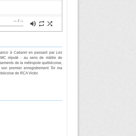
--
/
--
volume_up
repeat
shuffle
Banco
à
Cabaret
en passant par
Les
. MC réputé - au sens de mâitre de
lissements de la métropole québécoise,
ès son premier enregistrement
Toi ma
ébécoise de RCA Victor.