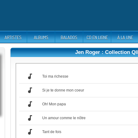
ARTISTES
ALBUMS
BALADOS
CD EN LIGNE
À LA UNE
Jen Roger : Collection Q
audiotrack
Toi ma richesse
audiotrack
Si je te donne mon coeur
audiotrack
Oh! Mon papa
audiotrack
Un amour comme le nôtre
audiotrack
Tant de fois