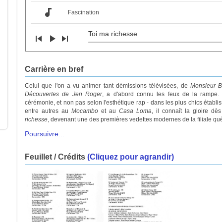
audiotrack
Fascination
audiotrack
Toi ma richesse
Pourquoi
skip_previous
play_arrow
skip_next
audiotrack
Sous les ponts de Paris
Carrière en bref
audiotrack
Boulevard Saint-Laurent
Celui que l'on a vu animer tant démissions télévisées, de
Monsieur 
Découvertes de Jen Roger
, a d'abord connu les feux de la rampe
audiotrack
Mélodie perdue
cérémonie, et non pas selon l'esthétique rap - dans les plus chics étab
entre autres au
Mocambo
et au
Casa Loma
, il connaît la gloire d
richesse
, devenant une des premières vedettes modernes de la filiale qu
audiotrack
Gondolier
Poursuivre...
audiotrack
J'aurais tant besoin de vous
Feuillet / Crédits
(Cliquez pour agrandir)
audiotrack
Auprès de toi
audiotrack
Je crois en toi
audiotrack
Le miracle de Sainte-Anne