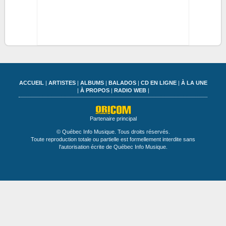
ACCUEIL
|
ARTISTES
|
ALBUMS
|
BALADOS
|
CD EN LIGNE
|
À LA UNE
|
À PROPOS
|
RADIO WEB
|
Partenaire principal
© Québec Info Musique. Tous droits réservés.
Toute reproduction totale ou partielle est formellement interdite sans
l'autorisation écrite de Québec Info Musique.