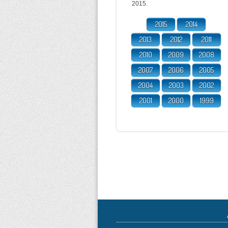
2015.
2015
2014
2013
2012
2011
2010
2009
2008
2007
2006
2005
2004
2003
2002
2001
2000
1999