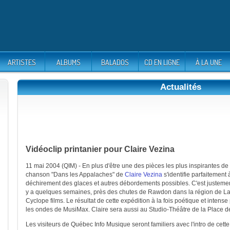
ARTISTES
ALBUMS
BALADOS
CD EN LIGNE
À LA UNE
Actualités
Vidéoclip printanier pour Claire Vezina
11 mai 2004 (QIM) - En plus d'être une des pièces les plus inspirantes d
chanson "Dans les Appalaches" de
Claire Vezina
s'identifie parfaitement 
déchirement des glaces et autres débordements possibles. C'est justement
y a quelques semaines, près des chutes de Rawdon dans la région de La
Cyclope films. Le résultat de cette expédition à la fois poétique et intense
les ondes de MusiMax. Claire sera aussi au Studio-Théâtre de la Place de
Les visiteurs de Québec Info Musique seront familiers avec l'intro de cet