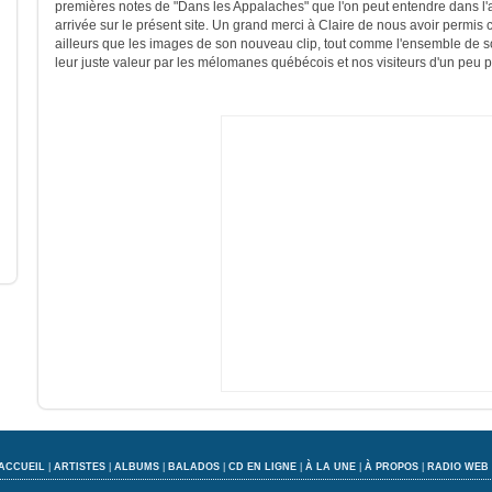
premières notes de "Dans les Appalaches" que l'on peut entendre dans l
arrivée sur le présent site. Un grand merci à Claire de nous avoir permis
ailleurs que les images de son nouveau clip, tout comme l'ensemble de s
leur juste valeur par les mélomanes québécois et nos visiteurs d'un peu 
ACCUEIL
|
ARTISTES
|
ALBUMS
|
BALADOS
|
CD EN LIGNE
|
À LA UNE
|
À PROPOS
|
RADIO WEB