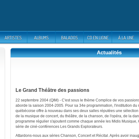
ARTISTES
ALBUMS
BALADOS
CD EN LIGNE
À LA UNE
Actualités
Le Grand Théâtre des passions
22 septembre 2004 (QIM) - C'est sous le thème Complice de vos passio
aborde la saison 2004-2005. Pour sa 34e programmation, l'institution du
québécoise offre à nouveau dans ses deux salles réputées une sélection
de la musique de concert, du théâtre, de la chanson, de l'opéra, de la dan
programme régulier s'ajoutent comme chaque année les Midis Musique, C
série de ciné-conférences Les Grands Explorateurs.
Attardons-nous aux séries Chanson, Concert et Récital. Après avoir inaugu