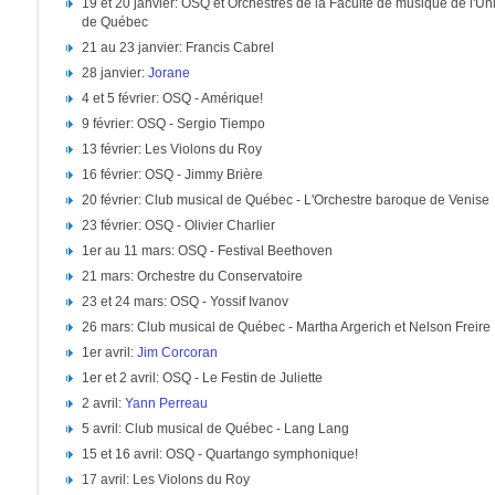
19 et 20 janvier: OSQ et Orchestres de la Faculté de musique de l'Un
de Québec
21 au 23 janvier: Francis Cabrel
28 janvier:
Jorane
4 et 5 février: OSQ - Amérique!
9 février: OSQ - Sergio Tiempo
13 février: Les Violons du Roy
16 février: OSQ - Jimmy Brière
20 février: Club musical de Québec - L'Orchestre baroque de Venise
23 février: OSQ - Olivier Charlier
1er au 11 mars: OSQ - Festival Beethoven
21 mars: Orchestre du Conservatoire
23 et 24 mars: OSQ - Yossif Ivanov
26 mars: Club musical de Québec - Martha Argerich et Nelson Freire
1er avril:
Jim Corcoran
1er et 2 avril: OSQ - Le Festin de Juliette
2 avril:
Yann Perreau
5 avril: Club musical de Québec - Lang Lang
15 et 16 avril: OSQ - Quartango symphonique!
17 avril: Les Violons du Roy