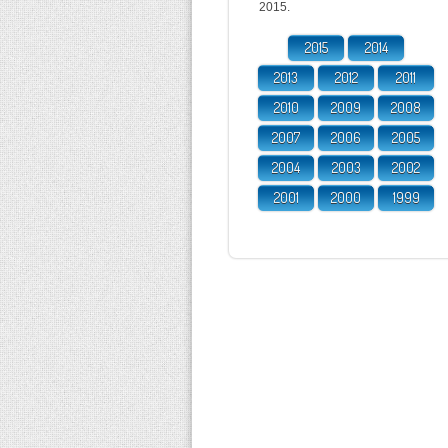
2015.
2015
2014
2013
2012
2011
2010
2009
2008
2007
2006
2005
2004
2003
2002
2001
2000
1999