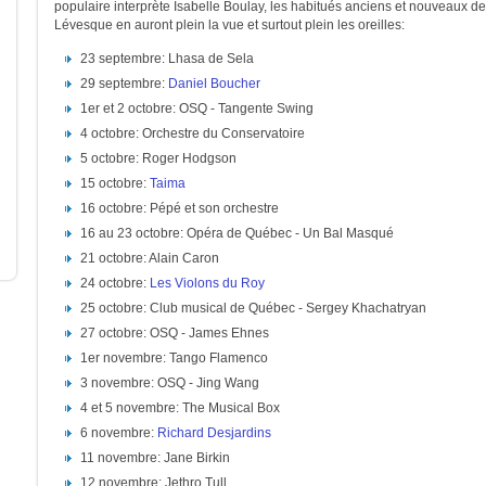
populaire interprète Isabelle Boulay, les habitués anciens et nouveaux de
Lévesque en auront plein la vue et surtout plein les oreilles:
23 septembre: Lhasa de Sela
29 septembre:
Daniel Boucher
1er et 2 octobre: OSQ - Tangente Swing
4 octobre: Orchestre du Conservatoire
5 octobre: Roger Hodgson
15 octobre:
Taima
16 octobre: Pépé et son orchestre
16 au 23 octobre: Opéra de Québec - Un Bal Masqué
21 octobre: Alain Caron
24 octobre:
Les Violons du Roy
25 octobre: Club musical de Québec - Sergey Khachatryan
27 octobre: OSQ - James Ehnes
1er novembre: Tango Flamenco
3 novembre: OSQ - Jing Wang
4 et 5 novembre: The Musical Box
6 novembre:
Richard Desjardins
11 novembre: Jane Birkin
12 novembre: Jethro Tull