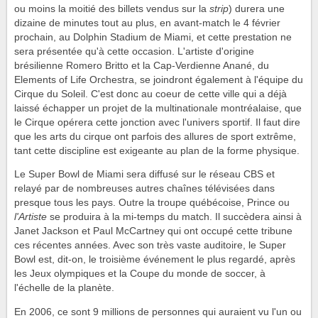
ou moins la moitié des billets vendus sur la
strip
) durera une
dizaine de minutes tout au plus, en avant-match le 4 février
prochain, au Dolphin Stadium de Miami, et cette prestation ne
sera présentée qu'à cette occasion. L'artiste d'origine
brésilienne Romero Britto et la Cap-Verdienne Anané, du
Elements of Life Orchestra, se joindront également à l'équipe du
Cirque du Soleil. C'est donc au coeur de cette ville qui a déjà
laissé échapper un projet de la multinationale montréalaise, que
le Cirque opérera cette jonction avec l'univers sportif. Il faut dire
que les arts du cirque ont parfois des allures de sport extrême,
tant cette discipline est exigeante au plan de la forme physique.
Le Super Bowl de Miami sera diffusé sur le réseau CBS et
relayé par de nombreuses autres chaînes télévisées dans
presque tous les pays. Outre la troupe québécoise, Prince ou
l'Artiste
se produira à la mi-temps du match. Il succèdera ainsi à
Janet Jackson et Paul McCartney qui ont occupé cette tribune
ces récentes années. Avec son très vaste auditoire, le Super
Bowl est, dit-on, le troisième événement le plus regardé, après
les Jeux olympiques et la Coupe du monde de soccer, à
l'échelle de la planète.
En 2006, ce sont 9 millions de personnes qui auraient vu l'un ou