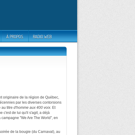
À PROPOS
RADIO WEB
t originaire de la région de Québec,
 décennies par les diverses contorsions
 au titre
d'homme aux 400 voix
. Et
'est de lui qu'il s'agit, a déjà
à la campagne "We Are The World", en
oirée de la bougie (du Carnaval), au