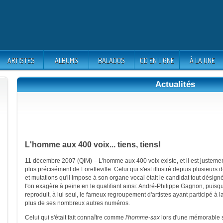
ARTISTES
ALBUMS
BALADOS
CD EN LIGNE
À LA UNE
Actualités
L'homme aux 400 voix... tiens, tiens!
11 décembre 2007 (QIM) – L'homme aux 400 voix existe, et il est justemen
plus précisément de Loretteville. Celui qui s'est illustré depuis plusieurs
et mutations qu'il impose à son organe vocal était le candidat tout désigné
l'on exagère à peine en le qualifiant ainsi: André-Philippe Gagnon, puisque c
reproduit, à lui seul, le fameux regroupement d'artistes ayant participé 
plus de ses nombreux autres numéros.
Celui qui s'était fait connaître comme
l'homme-sax
lors d'une mémorable s