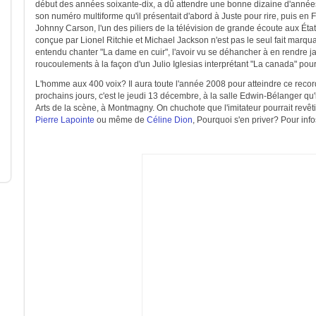
début des années soixante-dix, a dû attendre une bonne dizaine d'année
son numéro multiforme qu'il présentait d'abord à Juste pour rire, puis en 
Johnny Carson, l'un des piliers de la télévision de grande écoute aux État
conçue par Lionel Ritchie et Michael Jackson n'est pas le seul fait marquant
entendu chanter "La dame en cuir", l'avoir vu se déhancher à en rendre j
roucoulements à la façon d'un Julio Iglesias interprétant "La canada" pou
L'homme aux 400 voix? Il aura toute l'année 2008 pour atteindre ce record, 
prochains jours, c'est le jeudi 13 décembre, à la salle Edwin-Bélanger qu'il
Arts de la scène, à Montmagny. On chuchote que l'imitateur pourrait revêt
Pierre Lapointe
ou même de
Céline Dion
, Pourquoi s'en priver? Pour inf