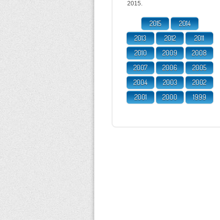
2015.
2015
2014
2013
2012
2011
2010
2009
2008
2007
2006
2005
2004
2003
2002
2001
2000
1999