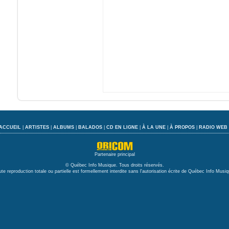
ACCUEIL
|
ARTISTES
|
ALBUMS
|
BALADOS
|
CD EN LIGNE
|
À LA UNE
|
À PROPOS
|
RADIO WEB
Partenaire principal
© Québec Info Musique. Tous droits réservés.
ute reproduction totale ou partielle est formellement interdite sans l'autorisation écrite de Québec Info Musiq