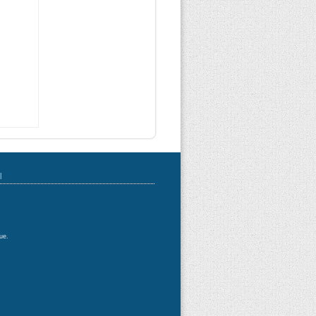
|
ue.