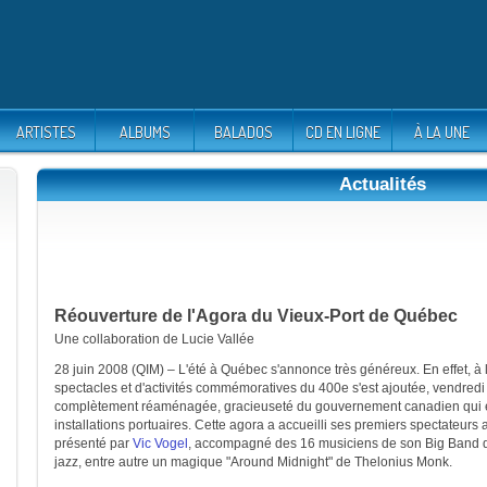
ARTISTES
ALBUMS
BALADOS
CD EN LIGNE
À LA UNE
Actualités
Réouverture de l'Agora du Vieux-Port de Québec
Une collaboration de Lucie Vallée
28 juin 2008 (QIM) – L'été à Québec s'annonce très généreux. En effet, à 
spectacles et d'activités commémoratives du 400e s'est ajoutée, vendredi
complètement réaménagée, gracieuseté du gouvernement canadien qui est
installations portuaires. Cette agora a accueilli ses premiers spectateurs 
présenté par
Vic Vogel
, accompagné des 16 musiciens de son Big Band qu
jazz, entre autre un magique "Around Midnight" de Thelonius Monk.