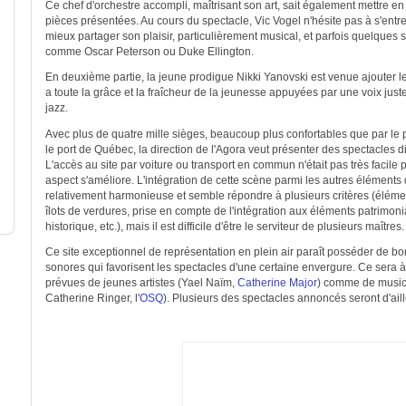
Ce chef d'orchestre accompli, maîtrisant son art, sait également mettre en
pièces présentées. Au cours du spectacle, Vic Vogel n'hésite pas à s'entret
mieux partager son plaisir, particulièrement musical, et parfois quelques 
comme Oscar Peterson ou Duke Ellington.
En deuxième partie, la jeune prodigue Nikki Yanovski est venue ajouter le
a toute la grâce et la fraîcheur de la jeunesse appuyées par une voix juste
jazz.
Avec plus de quatre mille sièges, beaucoup plus confortables que par le 
le port de Québec, la direction de l'Agora veut présenter des spectacles di
L'accès au site par voiture ou transport en commun n'était pas très facile p
aspect s'améliore. L'intégration de cette scène parmi les autres éléments
relativement harmonieuse et semble répondre à plusieurs critères (élémen
îlots de verdures, prise en compte de l'intégration aux éléments patrimon
historique, etc.), mais il est difficile d'être le serviteur de plusieurs maîtres.
Ce site exceptionnel de représentation en plein air paraît posséder de bo
sonores qui favorisent les spectacles d'une certaine envergure. Ce sera à 
prévues de jeunes artistes (Yael Naïm,
Catherine Major
) comme de musici
Catherine Ringer, l'
OSQ
). Plusieurs des spectacles annoncés seront d'aill