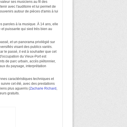
 valeur ses musiciens au fil des
enir avec l'auditoire et lui permet de
souvenirs autour de pièces d'amis à lui
s paroles à la musique. À 14 ans, elle
 et puissante qui sied très bien au
passé, et un panorama privilégié sur
versifiés visant des publics variés.
ar le passé, il est à souhaiter que cet
 d'occupation du Vieux-Port est
ts de parc urbain, accès piétonnier,
iaux du paysage, interprétation
nnes caractéristiques techniques et
suivre cet été, avec des prestations
ens plus aguerris (
Zacharie Richard
,
eurs gratuits.