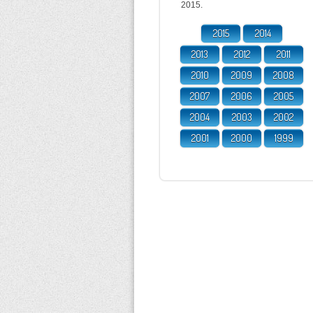
2015.
2015
2014
2013
2012
2011
2010
2009
2008
2007
2006
2005
2004
2003
2002
2001
2000
1999