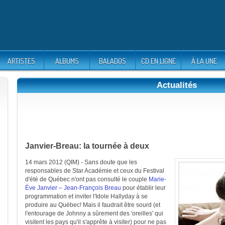
ARTISTES
ALBUMS
BALADOS
CD EN LIGNE
À LA UNE
Actualités
Janvier-Breau: la tournée à deux
14 mars 2012 (QIM) - Sans doute que les
responsables de Star Académie et ceux du Festival
d'été de Québec n'ont pas consulté le couple
Marie-
Ève Janvier – Jean-François Breau
pour établir leur
programmation et inviter l'Idole Hallyday à se
produire au Québec! Mais il faudrait être sourd (et
l'entourage de Johnny a sûrement des 'oreilles' qui
visitent les pays qu'il s'apprête à visiter) pour ne pas