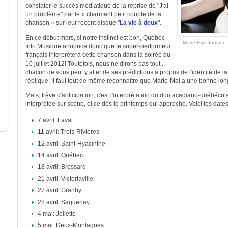
constater le succès médiatique de la reprise de "J'ai
un problème" par le « charmant petit couple de la
chanson » sur leur récent disque "
La vie à deux
".
En ce début mars, si notre instinct est bon, Québec
Marie-Ève Janvier 
Info Musique annonce donc que le super-performeur
français interprétera cette chanson dans la soirée du
10 juillet 2012! Toutefois, nous ne dirons pas tout...
chacun de vous peut y aller de ses prédictions à propos de l'identité de la
réplique. Il faut tout de même reconnaître que Marie-Mai a une bonne lon
Mais, trêve d'anticipation, c'est l'interprétation du duo acadiano-québéco
interprétée sur scène, et ce dès le printemps qui approche. Voici les dat
7 avril: Laval
11 avril: Trois-Rivières
12 avril: Saint-Hyacinthe
14 avril: Québec
18 avril: Brossard
21 avril: Victoriaville
27 avril: Granby
28 avril: Saguenay
4 mai: Joliette
5 mai: Deux-Montagnes