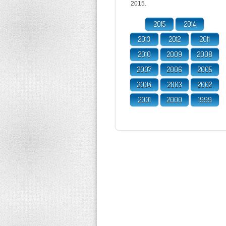
2015.
2015
2014
2013
2012
2011
2010
2009
2008
2007
2006
2005
2004
2003
2002
2001
2000
1999