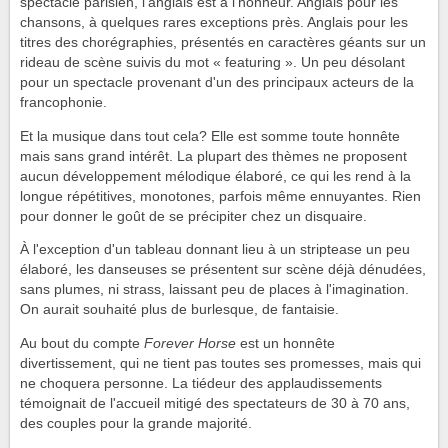
spectacle parisien, l'anglais est à l'honneur. Anglais pour les
chansons, à quelques rares exceptions près. Anglais pour les
titres des chorégraphies, présentés en caractères géants sur un
rideau de scène suivis du mot « featuring ». Un peu désolant
pour un spectacle provenant d'un des principaux acteurs de la
francophonie.
Et la musique dans tout cela? Elle est somme toute honnête
mais sans grand intérêt. La plupart des thèmes ne proposent
aucun développement mélodique élaboré, ce qui les rend à la
longue répétitives, monotones, parfois même ennuyantes. Rien
pour donner le goût de se précipiter chez un disquaire.
À l'exception d'un tableau donnant lieu à un striptease un peu
élaboré, les danseuses se présentent sur scène déjà dénudées,
sans plumes, ni strass, laissant peu de places à l'imagination.
On aurait souhaité plus de burlesque, de fantaisie.
Au bout du compte
Forever Horse
est un honnête
divertissement, qui ne tient pas toutes ses promesses, mais qui
ne choquera personne. La tiédeur des applaudissements
témoignait de l'accueil mitigé des spectateurs de 30 à 70 ans,
des couples pour la grande majorité.