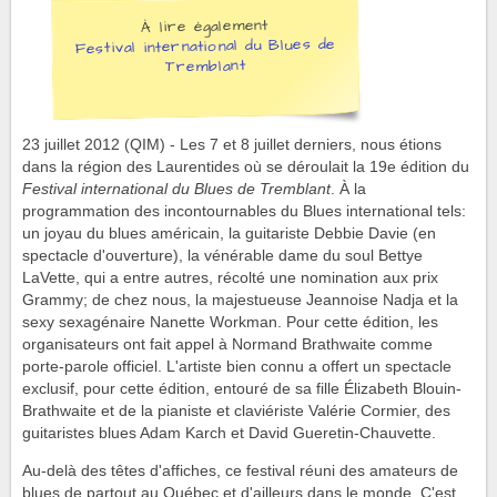
À lire également
Festival international du Blues de
Tremblant
23 juillet 2012 (QIM) - Les 7 et 8 juillet derniers, nous étions
dans la région des Laurentides où se déroulait la 19e édition du
Festival international du Blues de Tremblant
. À la
programmation des incontournables du Blues international tels:
un joyau du blues américain, la guitariste Debbie Davie (en
spectacle d'ouverture), la vénérable dame du soul Bettye
LaVette, qui a entre autres, récolté une nomination aux prix
Grammy; de chez nous, la majestueuse Jeannoise Nadja et la
sexy sexagénaire Nanette Workman. Pour cette édition, les
organisateurs ont fait appel à Normand Brathwaite comme
porte-parole officiel. L'artiste bien connu a offert un spectacle
exclusif, pour cette édition, entouré de sa fille Élizabeth Blouin-
Brathwaite et de la pianiste et claviériste Valérie Cormier, des
guitaristes blues Adam Karch et David Gueretin-Chauvette.
Au-delà des têtes d'affiches, ce festival réuni des amateurs de
blues de partout au Québec et d'ailleurs dans le monde. C'est