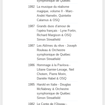
symphonique de Québec
1992
La musique du réalisme
magique, volume II - Marc-
André Hamelin, Quintette
Calamus & OSQ
1987
Grands duos d’amour de
l’opéra français - Lyne Fortin,
Richard Margison & OSQ
Simon Streatfeild
1987
Les Abîmes du rêve - Joseph
Rouleau & Orchestre
symphonique de Québec
Simon Streatfeild
1986
Hommage à la Pavlova -
Liliane Garnier-Lesage, Neil
Chotem, Pierre Morin,
Danièle Habel & OSQ
1985
Harold en Italie - Douglas
McNabney & Orchestre
symphonique de Québec
Simon Streatfeild
1982
Le Conte de l’Oiseau -