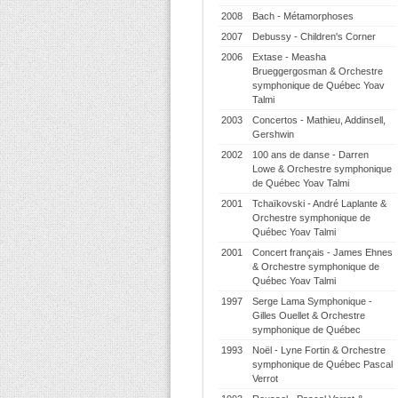
2008
Bach - Métamorphoses
2007
Debussy - Children's Corner
2006
Extase - Measha
Brueggergosman & Orchestre
symphonique de Québec Yoav
Talmi
2003
Concertos - Mathieu, Addinsell,
Gershwin
2002
100 ans de danse - Darren
Lowe & Orchestre symphonique
de Québec Yoav Talmi
2001
Tchaïkovski - André Laplante &
Orchestre symphonique de
Québec Yoav Talmi
2001
Concert français - James Ehnes
& Orchestre symphonique de
Québec Yoav Talmi
1997
Serge Lama Symphonique -
Gilles Ouellet & Orchestre
symphonique de Québec
1993
Noël - Lyne Fortin & Orchestre
symphonique de Québec Pascal
Verrot