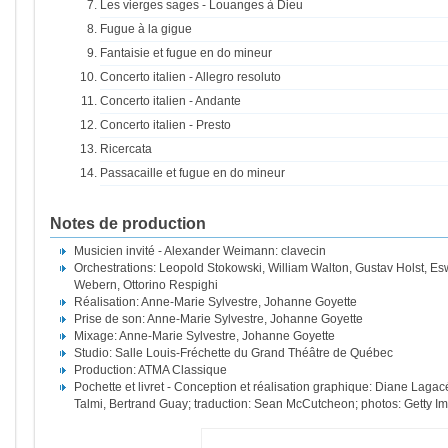
Les vierges sages - Louanges à Dieu
Fugue à la gigue
Fantaisie et fugue en do mineur
Concerto italien - Allegro resoluto
Concerto italien - Andante
Concerto italien - Presto
Ricercata
Passacaille et fugue en do mineur
Notes de production
Musicien invité - Alexander Weimann: clavecin
Orchestrations: Leopold Stokowski, William Walton, Gustav Holst, Es
Webern, Ottorino Respighi
Réalisation: Anne-Marie Sylvestre, Johanne Goyette
Prise de son: Anne-Marie Sylvestre, Johanne Goyette
Mixage: Anne-Marie Sylvestre, Johanne Goyette
Studio: Salle Louis-Fréchette du Grand Théâtre de Québec
Production: ATMA Classique
Pochette et livret - Conception et réalisation graphique: Diane Lagac
Talmi, Bertrand Guay; traduction: Sean McCutcheon; photos: Getty 