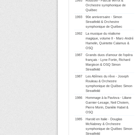
1993
Roussel - Pascal Verrot &
Orchestre symphonique de
Québec
1993
90e anniversaire - Simon
Streatfeild & Orchestre
symphonique de Québec
1992
La musique du réalisme
magique, volume II - Marc-André
Hamelin, Quintette Calamus &
OSQ
1987
Grands duos d’amour de l’opéra
français - Lyne Fortin, Richard
Margison & OSQ Simon
Streatfeild
1987
Les Abîmes du rêve - Joseph
Rouleau & Orchestre
symphonique de Québec Simon
Streatfeild
1986
Hommage à la Pavlova - Liliane
Garnier-Lesage, Neil Chotem,
Pierre Morin, Danièle Habel &
OSQ
1985
Harold en Italie - Douglas
McNabney & Orchestre
symphonique de Québec Simon
Streatfeild