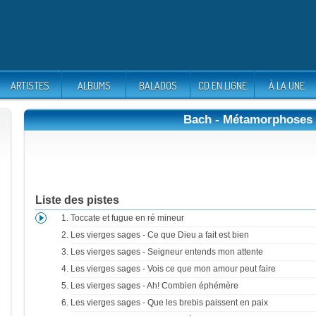
ARTISTES
ALBUMS
BALADOS
CD EN LIGNE
À LA UNE
Bach - Métamorphoses
Liste des pistes
Toccate et fugue en ré mineur
Les vierges sages - Ce que Dieu a fait est bien
Les vierges sages - Seigneur entends mon attente
Les vierges sages - Vois ce que mon amour peut faire
Les vierges sages - Ah! Combien éphémère
Les vierges sages - Que les brebis paissent en paix