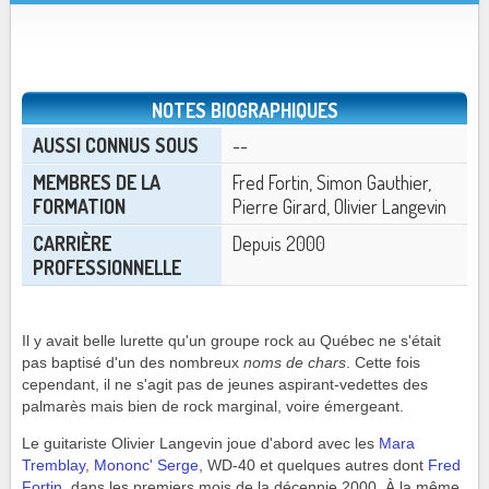
NOTES BIOGRAPHIQUES
AUSSI CONNUS SOUS
--
MEMBRES DE LA
Fred Fortin, Simon Gauthier,
FORMATION
Pierre Girard, Olivier Langevin
CARRIÈRE
Depuis 2000
PROFESSIONNELLE
Il y avait belle lurette qu'un groupe rock au Québec ne s'était
pas baptisé d'un des nombreux
noms de chars
. Cette fois
cependant, il ne s'agit pas de jeunes aspirant-vedettes des
palmarès mais bien de rock marginal, voire émergeant.
Le guitariste Olivier Langevin joue d'abord avec les
Mara
Tremblay
,
Mononc' Serge
, WD-40 et quelques autres dont
Fred
Fortin
, dans les premiers mois de la décennie 2000. À la même