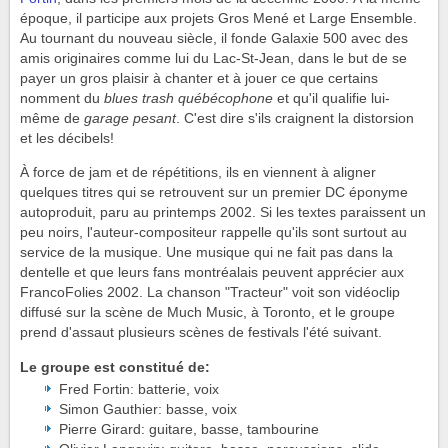
époque, il participe aux projets Gros Mené et Large Ensemble.
Au tournant du nouveau siècle, il fonde Galaxie 500 avec des
amis originaires comme lui du Lac-St-Jean, dans le but de se
payer un gros plaisir à chanter et à jouer ce que certains
nomment du
blues trash québécophone
et qu'il qualifie lui-
même de
garage pesant
. C'est dire s'ils craignent la distorsion
et les décibels!
À force de jam et de répétitions, ils en viennent à aligner
quelques titres qui se retrouvent sur un premier DC éponyme
autoproduit, paru au printemps 2002. Si les textes paraissent un
peu noirs, l'auteur-compositeur rappelle qu'ils sont surtout au
service de la musique. Une musique qui ne fait pas dans la
dentelle et que leurs fans montréalais peuvent apprécier aux
FrancoFolies 2002. La chanson "Tracteur" voit son vidéoclip
diffusé sur la scène de Much Music, à Toronto, et le groupe
prend d'assaut plusieurs scènes de festivals l'été suivant.
Le groupe est constitué de:
Fred Fortin: batterie, voix
Simon Gauthier: basse, voix
Pierre Girard: guitare, basse, tambourine