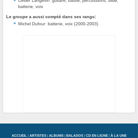
Olivier Langevin: guitare, basse, percussions, slide,
batterie, voix
Le groupe a aussi compté dans ses rangs:
Michel Dufour: batterie, voix (2000-2003).
ACCUEIL
|
ARTISTES
|
ALBUMS
|
BALADOS
|
CD EN LIGNE
|
À LA UNE