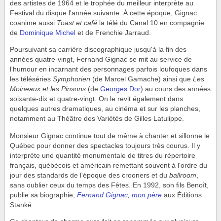
des artistes de 1964 et le trophée du meilleur interprète au
Festival du disque l'année suivante. À cette époque, Gignac
coanime aussi
Toast et café
la télé du Canal 10 en compagnie
de
Dominique Michel
et de Frenchie Jarraud.
Poursuivant sa carrière discographique jusqu'à la fin des
années quatre-vingt, Fernand Gignac se mit au service de
l'humour en incarnant des personnages parfois loufoques dans
les téléséries
Symphorien
(de Marcel Gamache) ainsi que
Les
Moineaux et les Pinsons
(de
Georges Dor
) au cours des années
soixante-dix et quatre-vingt. On le revit également dans
quelques autres dramatiques, au cinéma et sur les planches,
notamment au Théâtre des Variétés de Gilles Latulippe.
Monsieur Gignac continue tout de même à chanter et sillonne le
Québec pour donner des spectacles toujours très courus. Il y
interprète une quantité monumentale de titres du répertoire
français, québécois et américain remettant souvent à l'ordre du
jour des standards de l'époque des crooners et du
ballroom
,
sans oublier ceux du temps des Fêtes. En 1992, son fils Benoît,
publie sa biographie,
Fernand Gignac, mon père
aux Éditions
Stanké.