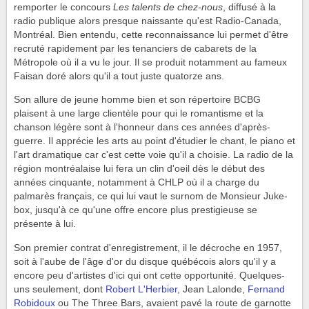
remporter le concours
Les talents de chez-nous
, diffusé à la
radio publique alors presque naissante qu'est Radio-Canada,
Montréal. Bien entendu, cette reconnaissance lui permet d'être
recruté rapidement par les tenanciers de cabarets de la
Métropole où il a vu le jour. Il se produit notamment au fameux
Faisan doré alors qu'il a tout juste quatorze ans.
Son allure de jeune homme bien et son répertoire BCBG
plaisent à une large clientèle pour qui le romantisme et la
chanson légère sont à l'honneur dans ces années d'après-
guerre. Il apprécie les arts au point d'étudier le chant, le piano et
l'art dramatique car c'est cette voie qu'il a choisie. La radio de la
région montréalaise lui fera un clin d'oeil dès le début des
années cinquante, notamment à CHLP où il a charge du
palmarès français, ce qui lui vaut le surnom de Monsieur Juke-
box, jusqu'à ce qu'une offre encore plus prestigieuse se
présente à lui.
Son premier contrat d'enregistrement, il le décroche en 1957,
soit à l'aube de l'âge d'or du disque québécois alors qu'il y a
encore peu d'artistes d'ici qui ont cette opportunité. Quelques-
uns seulement, dont
Robert L'Herbier
, Jean Lalonde,
Fernand
Robidoux
ou The Three Bars, avaient pavé la route de garnotte