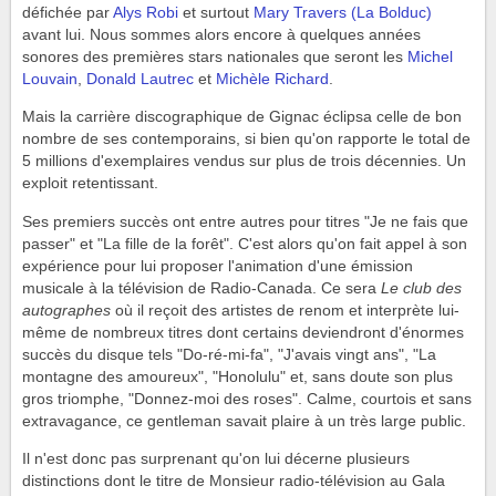
défichée par
Alys Robi
et surtout
Mary Travers (La Bolduc)
avant lui. Nous sommes alors encore à quelques années
sonores des premières stars nationales que seront les
Michel
Louvain
,
Donald Lautrec
et
Michèle Richard
.
Mais la carrière discographique de Gignac éclipsa celle de bon
nombre de ses contemporains, si bien qu'on rapporte le total de
5 millions d'exemplaires vendus sur plus de trois décennies. Un
exploit retentissant.
Ses premiers succès ont entre autres pour titres "Je ne fais que
passer" et "La fille de la forêt". C'est alors qu'on fait appel à son
expérience pour lui proposer l'animation d'une émission
musicale à la télévision de Radio-Canada. Ce sera
Le club des
autographes
où il reçoit des artistes de renom et interprète lui-
même de nombreux titres dont certains deviendront d'énormes
succès du disque tels "Do-ré-mi-fa", "J'avais vingt ans", "La
montagne des amoureux", "Honolulu" et, sans doute son plus
gros triomphe, "Donnez-moi des roses". Calme, courtois et sans
extravagance, ce gentleman savait plaire à un très large public.
Il n'est donc pas surprenant qu'on lui décerne plusieurs
distinctions dont le titre de Monsieur radio-télévision au Gala