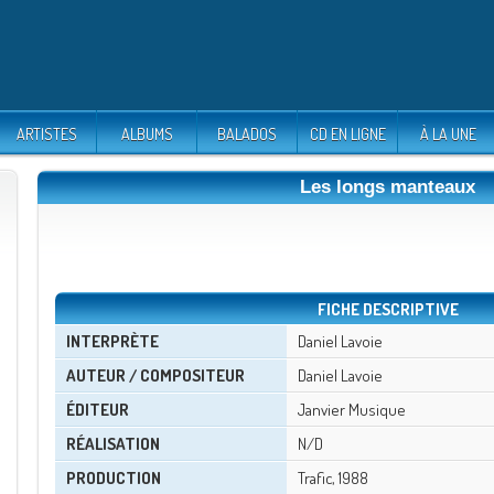
ARTISTES
ALBUMS
BALADOS
CD EN LIGNE
À LA UNE
Les longs manteaux
FICHE DESCRIPTIVE
INTERPRÈTE
Daniel Lavoie
AUTEUR / COMPOSITEUR
Daniel Lavoie
ÉDITEUR
Janvier Musique
RÉALISATION
N/D
PRODUCTION
Trafic, 1988