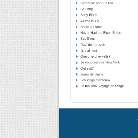
Berceuse pour un lion
So Long
Baby Blues
Allume la TV
Boule qui roule
Never Had the Blues Before
Sad Eyes
Ravi de te revoir
Ils s'aiment
Que cherche-t-elle?
Je voudrais voir New York
Qui sait?
Jours de plaine
Les longs manteaux
Le fabuleux voyage de l'ange